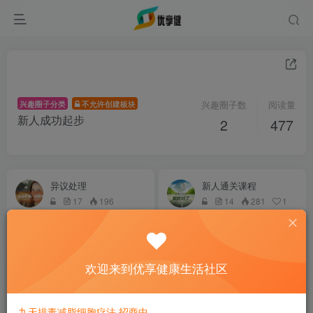
兴趣圈子分类
不允许创建板块
兴趣圈子数
阅读量
新人成功起步
2
477
异议处理
新人通关课程
17
196
14
281
1
欢迎来到优享健康生活社区
九天排毒减脂细胞疗法 招商中